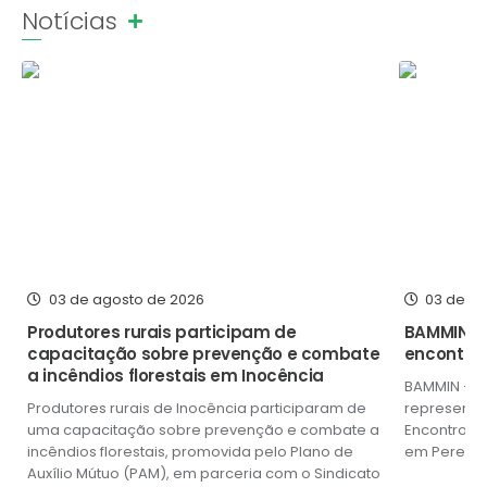
Notícias
Poder Executivo
Ver mais
Transparência Pública
Notícias
Legislação
Diário Oficial
Renuncia de Receita
Galeria de Fotos
03 de agosto de 2026
03 de a
Cartas de Serviços
Produtores rurais participam de
BAMMIN r
capacitação sobre prevenção e combate
encontro 
Divida Ativa
a incêndios florestais em Inocência
BAMMIN – B
Programa de Estágio
Produtores rurais de Inocência participaram de
representou
uma capacitação sobre prevenção e combate a
Encontro de
PROCON
incêndios florestais, promovida pelo Plano de
em Pereira 
Auxílio Mútuo (PAM), em parceria com o Sindicato
músicos de.
Plano de Capacitação